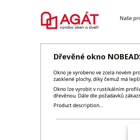
Naše pr
Dřevěné okno NOBEAD
Okno je vyrobeno ve zcela novém prof
zasklené plochy, díky čemuž má lepš
Okno lze vyrobit v rustikálním profi
dřevěnou. Dále dle požadavků zákaz
Product description…