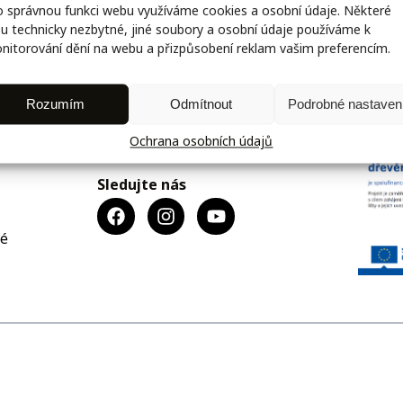
o správnou funkci webu využíváme cookies a osobní údaje. Některé
ou technicky nezbytné, jiné soubory a osobní údaje používáme k
nitorování dění na webu a přizpůsobení reklam vašim preferencím.
Email:
Rozumím
Odmítnout
Podrobné nastaven
okna@agat.cz
Telefon:
Ochrana osobních údajů
481 623 106
Sledujte nás
vé