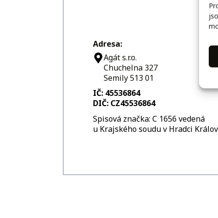
Pr
js
mo
Adresa:
Agát s.r.o.
Chuchelna 327
Semily 513 01
IČ: 45536864
DIČ: CZ45536864
Spisová značka: C 1656 vedená
u Krajského soudu v Hradci Králo