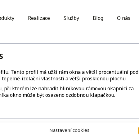
odukty
Realizace
Služby
Blog
O nás
S
ilu. Tento profil má užší rám okna a větší procentuální pod
í tepelně-izolační vlastnosti a větší prosklenou plochu.
lu, při kterém lze nahradit hliníkovou rámovou okapnici za
níka okno může být osazeno ozdobnou klapačkou.
Nastavení cookies